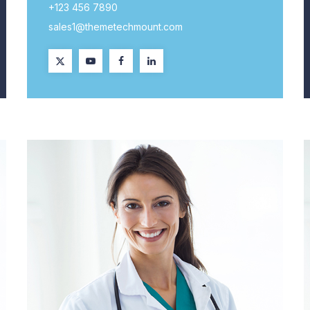
+123 456 7890
sales1@themetechmount.com