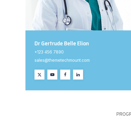
Dr Gertrude Belle Elion
+123 456 7890
sales@themetechmount.com