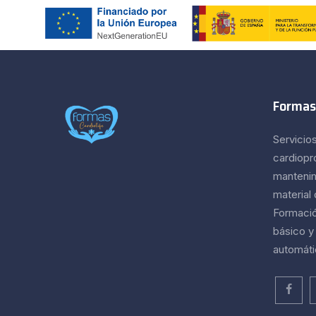
Formas
Servicio
cardiopr
mantenim
material
Formación
básico y
automáti