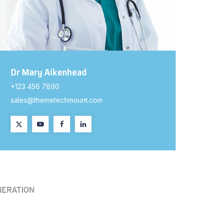
Dr Mary Aikenhead
+123 456 7890
sales@themetechmount.com