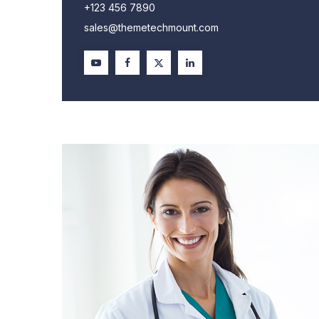
+123 456 7890
sales@themetechmount.com