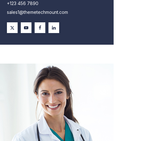
+123 456 7890
sales1@themetechmount.com