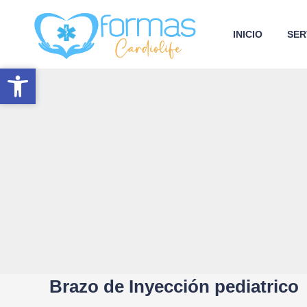
INICIO
SER
Abrir barra de herramientas
Abrir barra de herramientas
Brazo de Inyección pediatrico