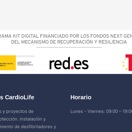
s CardioLife
Horario
s y proyectos de
Lunes - Viernes: 09:00 – 19:0
otección. Instalación y
iento de desfibriladores y