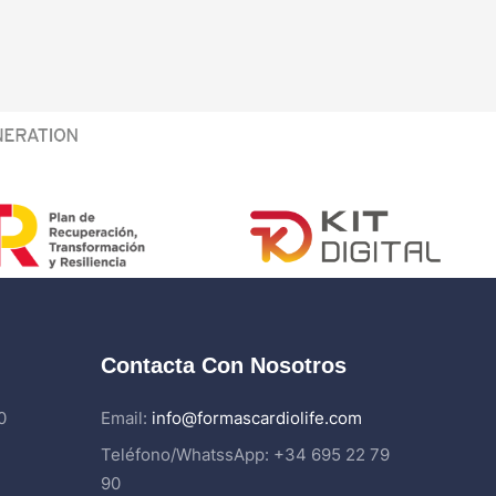
Contacta Con Nosotros
0
Email:
info@formascardiolife.com
Teléfono/WhatssApp: +34 695 22 79
90