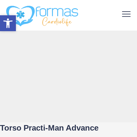
Abrir barra de herramientas
Abrir barra de herramientas
Torso Practi-Man Advance