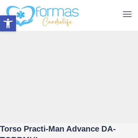
Abrir barra de herramientas
Abrir barra de herramientas
Torso Practi-Man Advance DA-